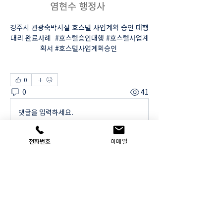
경주시 관광숙박시설 호스텔 사업계획 승인 대행 
대리 완료사례  #호스텔승인대행 #호스텔사업계
획서 #호스텔사업계획승인 
0
0
41
댓글을 입력하세요.
전화번호
이메일
소개
부동산개발, 건축 행정, 관광숙박업, 호스텔, 호
텔, 숙박시설 개발 등 #부동산개발대행 #토지개
발대행 #부
...
더보기