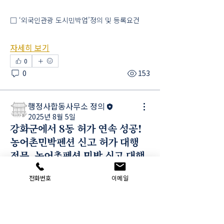
□ ‘외국인관광 도시민박업’정의 및 등록요건
자세히 보기
0
0
153
행정사합동사무소 정의
소개
2025년 8월 5일
강화군에서 8동 허가 연속 성공!
부동산개발, 건축 행정, 관광숙박업, 호스텔, 호
농어촌민박펜션 신고 허가 대행
텔, 숙박시설 개발 등 #부동산개발대행 #토지개
전문, 농어촌펜션 민박 신고 대행
발대행 #부
...
더보기
도 원스톱으로!
전화번호
이메일
강화군에서 2건 연속 성공! 농어촌민박 신고 대
행 전문, 농어촌펜션 민박 신고도 원스톱으로!
명
팔로우
행정사합동사무소 정의
인천 강화도에 농어촌민박 펜션 2건(총 8동)에 대