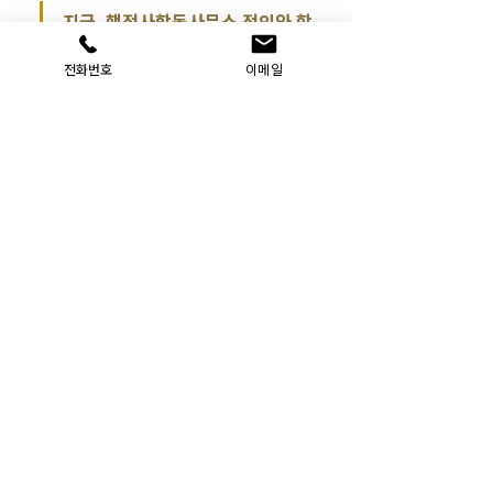
지금, 행정사합동사무소 정의와 함
께 시작하세요!
전화번호
이메일
0
0
20
댓글을 입력하세요.
소개
기업행정 컨설팅 #기업인증 #인허가 #정책자금