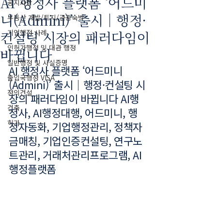
AI 행정사 플랫폼 ‘어드미
공지사항
니(Admini)’ 출시｜행정·
부동산 개발/토지/관광숙박
컨설팅 시장의 패러다임이
기업행정 사례
인허가행정 및 대관 행정
바뀝니다
일반행정 및 사실증명
AI 행정사 플랫폼 ‘어드미니
출입국행정 VISA
(Admini)’ 출시｜행정·컨설팅 시
정의건설
장의 패러다임이 바뀝니다 AI행
건축
정사, AI행정대행, 어드미니, 행
허가
정자동화, 기업행정관리, 정책자
금매칭, 기업인증컨설팅, 연구노
트관리, 거래처관리프로그램, AI
행정플랫폼