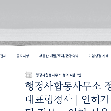
전체
공지사항
부동산 개발/토지/관광숙박
기업행정 사례
행정사합동사무소 정의
4월 2일
출입국행정 VISA
정의건설
건축
허가
행정사합동사무소 정
대표행정사 | 인허