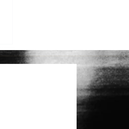
I
록결
A
r/
홍순
터
그램
기
드립
3