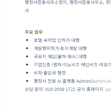
행정사합동사무소정의, 행정사합동사무소, 정의, 
사 
주요 업무
호텔·숙박업 인허가 대행
개발행위허가·토지개발 대행
국유지 매입(불하·매수) 대행
기업인증 (벤처·이노비즈·메인비즈·여성기
비자·출입국 행정
행정사 전용 AI 플랫폼 Admini(
admini.k
상담 문의: 010-2058-1722 공식 홈페이지: 
ju