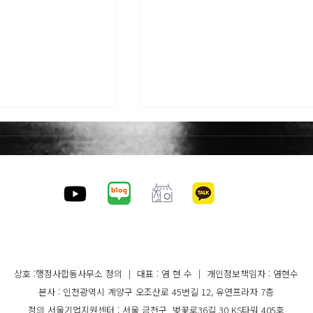
더밸류뉴스 공유: 어드미니, A
행정 자동화 기술 특허청 등
정…공공데이터 연동부터 RP
http://www.thevaluenews.co.k
제출까지 통합
news/view.php?idx=198709 
화 기자 페이스북 공유하기 트위
https://jungeui.com
공유하기 네이버 공유하기 텔레
 기사: 행정사합동사
공유하기 스크랩하기 이메일보내
황해봉 전 대한행정
상호 :행정사합동사무소 정의 ｜ 대표 : 염 현 수 ｜ 개인정보책임자 : 염현수
 행정사 합류 및 2
글자확대 글자축소 기사를 읽어
본사 : 인천광역시 계양구 오조산로 45번길 12, 유연프라자 7층
 개소
니다 00:00 기사등록 2026-05-1
정의 서울기업지원센터 : 서울 금천구 벚꽃로36길 30 KS타워 405호