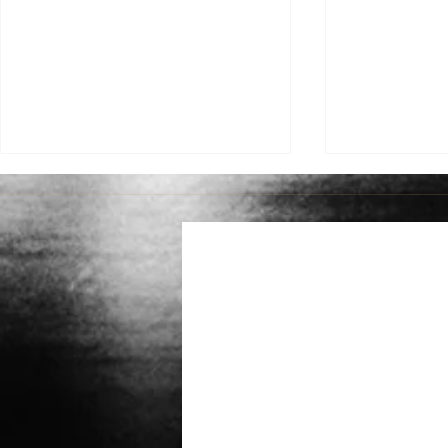
관광휴양단지·리조트·호텔개
IT 비즈뉴스
발 총괄 PM 및 인허가 대행관광
무소 정의, 
개발의 시작부터 준공까지, 행정
사회장·여종필
사합동사무소 정의가 함께합니
개 지사 추가