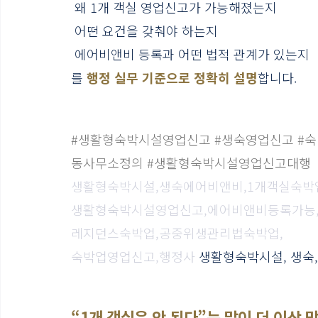
 왜 1개 객실 영업신고가 가능해졌는지
 어떤 요건을 갖춰야 하는지
 에어비앤비 등록과 어떤 법적 관계가 있는지
를 
행정 실무 기준으로 정확히 설명
합니다.
#생활형숙박시설영업신고
#생숙영업신고
#
동사무소정의
#생활형숙박시설영업신고대행
생활형숙박시설,생숙에어비앤비,1개객실숙박
생활형숙박시설영업신고,에어비앤비등록가능
레지던스숙박업,공중위생관리법숙박업,
숙박업영업신고,행정사 
생활형숙박시설, 생숙
“1개 객실은 안 된다”는 말이 더 이상 