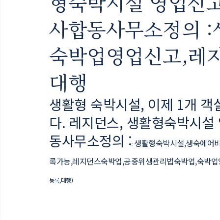
형숙박시설 영업신고
사합동사무소정의 :
숙박업영업신고,레지
대행
생활형 숙박시설, 이제 1개 
다. 레지던스, 생활형숙박시설
동사무소정의 :
생활형숙박시설,생숙에어비
:
록가능,레지던스숙박업,공중위생관리법숙박업,숙박업
등록,대행)