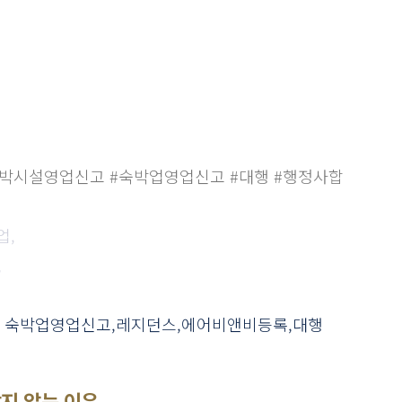
숙박시설영업신고
#숙박업영업신고
#대행
#행정사합
업,
,
, 숙박업영업신고,레지던스,에어비앤비등록,대행
맞지 않는 이유