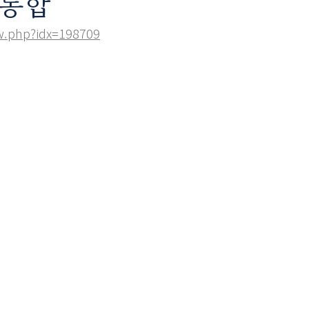
 통합
w.php?idx=198709