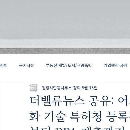
전체
공지사항
부동산 개발/토지/관광숙박
기업행정 사례
행정사합동사무소 정의
5월 15일
출입국행정 VISA
정의건설
건축
허가
더밸류뉴스 공유: 어
화 기술 특허청 등