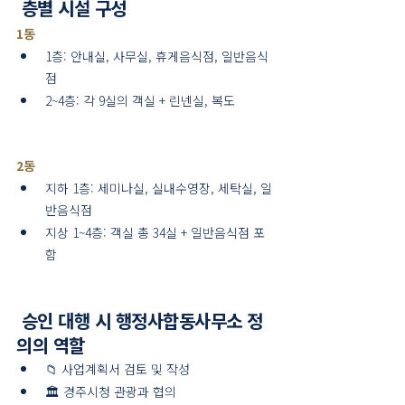
 층별 시설 구성
1동
1층: 안내실, 사무실, 휴게음식점, 일반음식
점
2~4층: 각 9실의 객실 + 린넨실, 복도
2동
지하 1층: 세미나실, 실내수영장, 세탁실, 일
반음식점
지상 1~4층: 객실 총 34실 + 일반음식점 포
함
 승인 대행 시 행정사합동사무소 정
의의 역할
📁 사업계획서 검토 및 작성
🏛️ 경주시청 관광과 협의