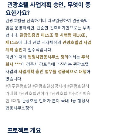
 관광호텔 사업계획 승인, 무엇이 중
요한가요?
관광호텔을 신축하거나 리모델링하여 관광숙박
업을 운영하려면, 단순한 건축허가만으로는 부족
합니다. 
관광진흥법 제15조 및 시행령 제10조, 
제11조
에 따라 관할 지자체장의 
관광호텔업 사업
계획 승인
이 필수적입니다.
이번에 저희 
행정사합동사무소 정의
에서는 
주식
회사 ***
이 경주시 감포읍에 추진하는 관광호텔 
사업의 
사업계획 승인 업무를 성공적으로 대행
하
였습니다.
#경주관광호텔
#관광호텔성공사례
#관광호텔허
가대행
#관광호텔인허가
#관광호텔
#사업계획승
인
#대행
 관광호텔 인허가 분야 국내 1등 행정사
합동사무소정의
 프로젝트 개요