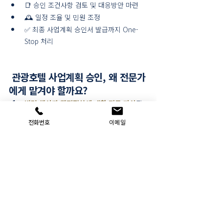
📑 승인 조건사항 검토 및 대응방안 마련
🕰️ 일정 조율 및 민원 조정
✅ 최종 사업계획 승인서 발급까지 One-
Stop 처리
 관광호텔 사업계획 승인, 왜 전문가
에게 맡겨야 할까요?
법령 해석과 행정절차에 대한 전문 지식
관
광진흥법, 건축법, 식품위생법, 소방법 등 
전화번호
이메일
복합적인 법 적용 필요
지자체 실무와의 소통 노하우
지역에 따라 
요구 기준이 다르며, 조율 능력이 중요
승인 조건 대응 전략 수립
예: 주차대수, 부
대시설 구성, 층수 제한, 환경영향 등
사업자 중심의 유연한 컨설팅
실현 가능한 
범위 내에서 최적의 호텔 구조 기획
승인 이후 인허가 일괄 진행
건축허가, 소방