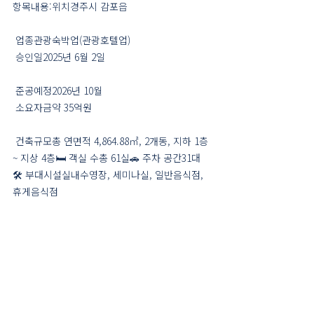
항목내용:위치경주시 감포읍
 업종관광숙박업(관광호텔업)
 승인일2025년 6월 2일
 준공예정2026년 10월
 소요자금약 35억원
 건축규모총 연면적 4,864.88㎡, 2개동, 지하 1층 
~ 지상 4층🛏️ 객실 수총 61실🚗 주차 공간31대
🛠️ 부대시설실내수영장, 세미나실, 일반음식점, 
휴게음식점