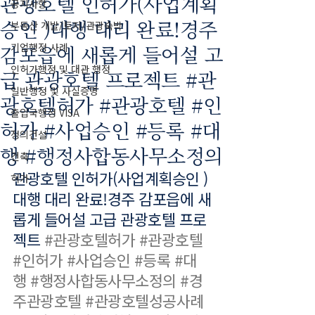
관광호텔 인허가(사업계획
공지사항
승인 )대행 대리 완료!경주
부동산 개발/토지/관광숙박
감포읍에 새롭게 들어설 고
기업행정 사례
인허가행정 및 대관 행정
급 관광호텔 프로젝트 #관
일반행정 및 사실증명
광호텔허가 #관광호텔 #인
출입국행정 VISA
허가 #사업승인 #등록 #대
정의건설
행 #행정사합동사무소정의
건축
관광호텔 인허가(사업계획승인 )
허가
대행 대리 완료!경주 감포읍에 새
롭게 들어설 고급 관광호텔 프로
젝트 
#관광호텔허가
#관광호텔
#인허가
#사업승인
#등록
#대
행
#행정사합동사무소정의
#경
주관광호텔
#관광호텔성공사례