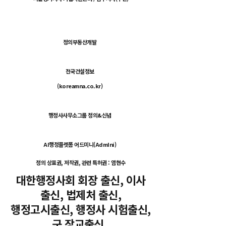
정의부동산개발
전국건설정보
(koreamna.co.kr)
​행정사사무소그룹 정의&신념
​AI행정플렛폼 어드미니(AdmIni)
​정의 상표권, 저작권, 관련 특허권 : 염현수
대한행정사회 회장 출신, 이사
출신, 법제처 출신,
행정고시출신, 행정사 시험출신,
군 장교출신,