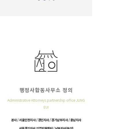
행정사합동사무소 정의
Administrative Attorneys partnership
office JUNG
EUI
본사 / 서울인천지사 / 경인지사 / 경기남부지사 / 충남지사
​서울경기지사 기업지원센터 / 남부지사(부산)