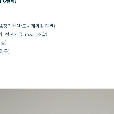
 G벨리)
&정의건설/도시계획및 대관)
 정책자금, m&a, 조달)
증)
업무)