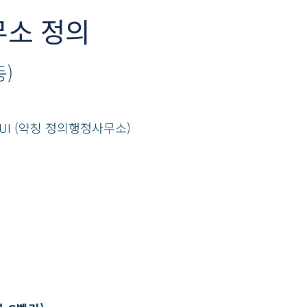
소 정의
)
UI (약칭 정의행정사무소)